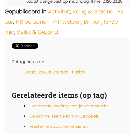
Laatst aangepast op maandag, 11 mei 2026 23:29
Gepubliceerd in
Activiteit
,
Veilig & Gezond
,
1-2
uur
,
1-8 personen
,
7-11 welpen
,
Binnen
,
15-30
min
,
Veilig & Gezond
Getagged onder
Jungle Book of Records
Bakken
Gerelateerde items (op tag)
Gedroogde voeding voor je wandeltocht
Gekarameliseerde kampvuurappels
Feestelijke cupcakes versieren