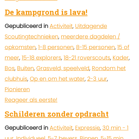
De kampgrond is lava!
Gepubliceerd in
Activiteit
,
Uitdagende
Scoutingtechnieken
,
meerdere dagdelen /
opkomsten
,
1-8 personen
,
8-15 personen
,
15 of
meer
,
15-18 explorers
,
18-21 roverscouts
,
Kader
,
Bos
,
Buiten
,
Grasveld, speelveld
,
Rondom het
clubhuis
,
Op en om het water
,
2-3 uur
,
Pionieren
Reageer als eerste!
Schilderen zonder opdracht
Gepubliceerd in
Activiteit
,
Expressie
,
30 min - 1
uur
,
Individueel
,
5-7 bevers
,
Binnen
,
5-15 min
,