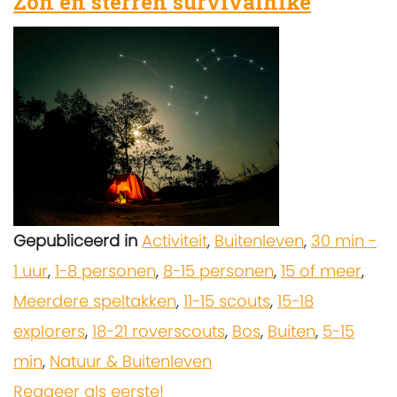
Zon en sterren survivalhike
Gepubliceerd in
Activiteit
,
Buitenleven
,
30 min -
1 uur
,
1-8 personen
,
8-15 personen
,
15 of meer
,
Meerdere speltakken
,
11-15 scouts
,
15-18
explorers
,
18-21 roverscouts
,
Bos
,
Buiten
,
5-15
min
,
Natuur & Buitenleven
Reageer als eerste!