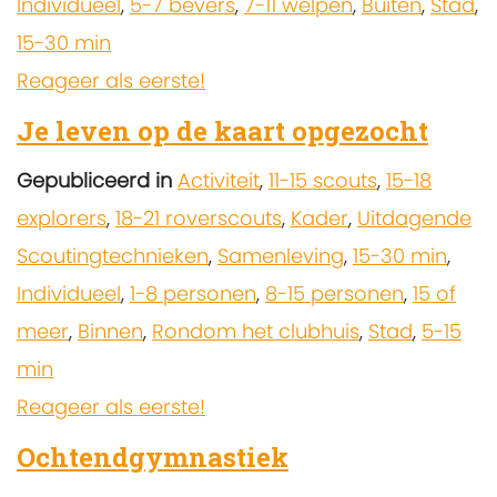
Individueel
,
5-7 bevers
,
7-11 welpen
,
Buiten
,
Stad
,
15-30 min
Reageer als eerste!
Je leven op de kaart opgezocht
Gepubliceerd in
Activiteit
,
11-15 scouts
,
15-18
explorers
,
18-21 roverscouts
,
Kader
,
Uitdagende
Scoutingtechnieken
,
Samenleving
,
15-30 min
,
Individueel
,
1-8 personen
,
8-15 personen
,
15 of
meer
,
Binnen
,
Rondom het clubhuis
,
Stad
,
5-15
min
Reageer als eerste!
Ochtendgymnastiek