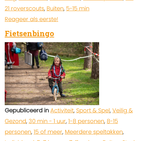
21 roverscouts
,
Buiten
,
5-15 min
Reageer als eerste!
Fietsenbingo
Gepubliceerd in
Activiteit
,
Sport & Spel
,
Veilig &
Gezond
,
30 min - 1 uur
,
1-8 personen
,
8-15
personen
,
15 of meer
,
Meerdere speltakken
,