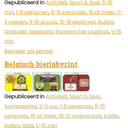
Gepubliceerd in
Activiteit
,
Sport & Spel
,
5-15
min
,
1-8 personen
,
8-15 personen
,
15 of meer
,
7-
11 welpen
,
11-15 scouts
,
15-18 explorers
,
Buiten
,
Grasveld, speelveld
,
Rondom het clubhuis
,
5-15
min
Reageer als eerste!
Belgisch bierlabyrint
Gepubliceerd in
Activiteit
,
Sport & Spel
,
Samenleving
,
2-3 uur
,
1-8 personen
,
8-15
personen
,
15 of meer
,
18-21 roverscouts
,
Kader
,
Buiten
,
Stad
,
5-15 min