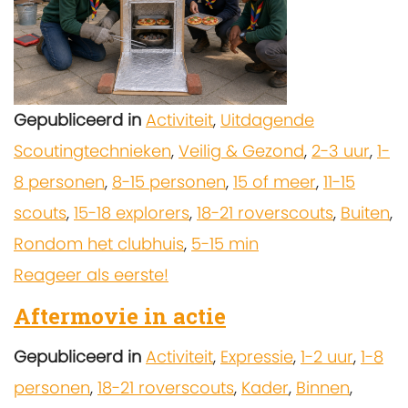
Gepubliceerd in
Activiteit
,
Uitdagende
Scoutingtechnieken
,
Veilig & Gezond
,
2-3 uur
,
1-
8 personen
,
8-15 personen
,
15 of meer
,
11-15
scouts
,
15-18 explorers
,
18-21 roverscouts
,
Buiten
,
Rondom het clubhuis
,
5-15 min
Reageer als eerste!
Aftermovie in actie
Gepubliceerd in
Activiteit
,
Expressie
,
1-2 uur
,
1-8
personen
,
18-21 roverscouts
,
Kader
,
Binnen
,