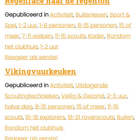
Regenrace naar de regenton
Gepubliceerd in
Activiteit
,
Buitenleven
,
Sport &
Spel
,
1-2 uur
,
1-8 personen
,
8-15 personen
,
15 of
meer
,
7-11 welpen
,
11-15 scouts
,
Kader
,
Rondom
het clubhuis
,
1-2 uur
Reageer als eerste!
Vikingvuurkeuken
Gepubliceerd in
Activiteit
,
Uitdagende
Scoutingtechnieken
,
Veilig & Gezond
,
2-3 uur
,
halve dag
,
8-15 personen
,
15 of meer
,
11-15
scouts
,
15-18 explorers
,
18-21 roverscouts
,
Buiten
,
Rondom het clubhuis
Reageer als eerste!