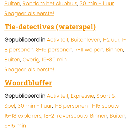
Buiten
,
Rondom het clubhuis
,
30 min - 1 uur
Reageer als eerste!
Tie-detectives (waterspel)
Gepubliceerd in
Activiteit
,
Buitenleven
,
1-2 uur
,
1-
8 personen
,
8-15 personen
,
7-11 welpen
,
Binnen
,
Buiten
,
Overig
,
15-30 min
Reageer als eerste!
Woordbluffer
Gepubliceerd in
Activiteit
,
Expressie
,
Sport &
Spel
,
30 min - 1 uur
,
1-8 personen
,
11-15 scouts
,
15-18 explorers
,
18-21 roverscouts
,
Binnen
,
Buiten
,
5-15 min