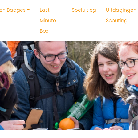
 en Badges
Last
Speluitleg
Uitdagingen 
Minute
Scouting
Box