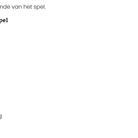
nde van het spel.
pel
e
g