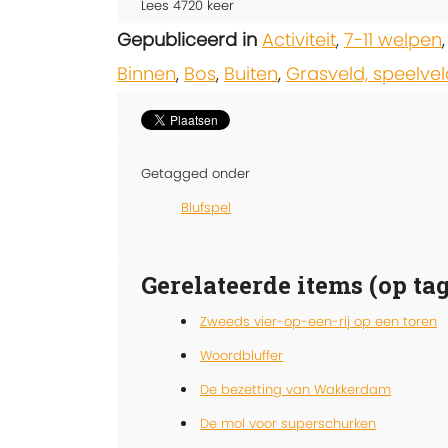
Lees
4720
keer
Gepubliceerd in
Activiteit
,
7-11 welpen
Binnen
,
Bos
,
Buiten
,
Grasveld, speelvel
Getagged onder
Blufspel
Gerelateerde items (op tag
Zweeds vier-op-een-rij op een toren
Woordbluffer
De bezetting van Wakkerdam
De mol voor superschurken