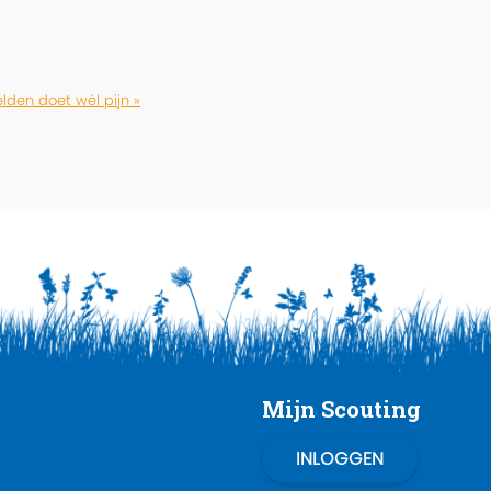
lden doet wél pijn »
Mijn Scouting