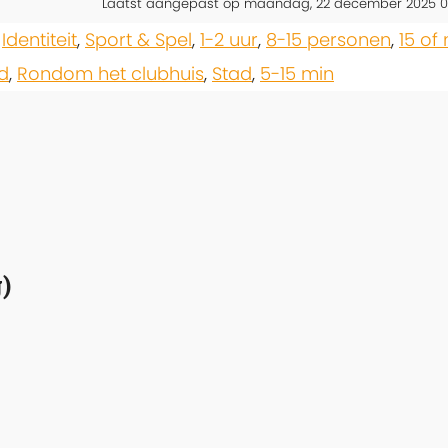
Laatst aangepast op maandag, 22 december 2025 0
,
Identiteit
,
Sport & Spel
,
1-2 uur
,
8-15 personen
,
15 of
d
,
Rondom het clubhuis
,
Stad
,
5-15 min
)