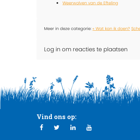
Weerwolven van de Efteling
Meer in deze categorie:
« Wat kan ik doen?
Sche
Log in om reacties te plaatsen
Vind ons op: