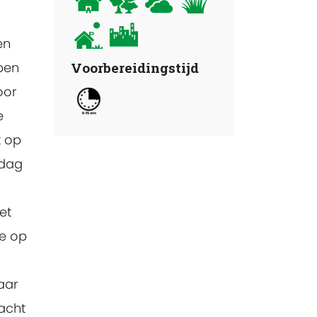
en
epen
Voorbereidingstijd
oor
e
t op
 dag
et
ne op
aar
acht