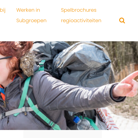
bij
Werken in
Spelbrochures
Subgroepen
regioactiviteiten