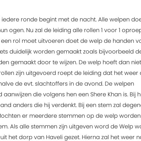
n iedere ronde begint met de nacht. Alle welpen do
 ogen. Nu zal de leiding alle rollen 1 voor 1 opro
lp een rol moet uitvoeren doet de welp de handen v
ets duidelijk worden gemaakt zoals bijvoorbeeld d
den gemaakt door te wijzen. De welp hoeft dan nie
 rollen zijn uitgevoerd roept de leiding dat het weer
alve de evt. slachtoffers in de avond. De welpen
anwijzen die volgens hen een Shere Khan is. Bij h
nd anders die hij verdenkt. Bij een stem zal dege
n. Mochten er meerdere stemmen op de welp worden
tem. Als alle stemmen zijn uitgeven word de Welp w
t het dorp van Haveli gezet. Hierna zal het weer n