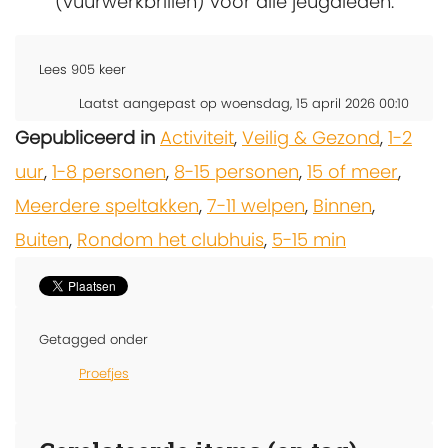
(vuurwerkbrillen) voor alle jeugdleden.
Lees
905
keer
Laatst aangepast op woensdag, 15 april 2026 00:10
Gepubliceerd in
Activiteit
,
Veilig & Gezond
,
1-2
uur
,
1-8 personen
,
8-15 personen
,
15 of meer
,
Meerdere speltakken
,
7-11 welpen
,
Binnen
,
Buiten
,
Rondom het clubhuis
,
5-15 min
Getagged onder
Proefjes