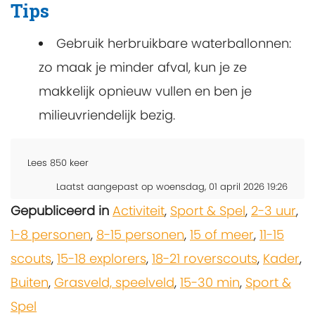
Tips
Gebruik herbruikbare waterballonnen:
zo maak je minder afval, kun je ze
makkelijk opnieuw vullen en ben je
milieuvriendelijk bezig.
Lees
850
keer
Laatst aangepast op woensdag, 01 april 2026 19:26
Gepubliceerd in
Activiteit
,
Sport & Spel
,
2-3 uur
,
1-8 personen
,
8-15 personen
,
15 of meer
,
11-15
scouts
,
15-18 explorers
,
18-21 roverscouts
,
Kader
,
Buiten
,
Grasveld, speelveld
,
15-30 min
,
Sport &
Spel