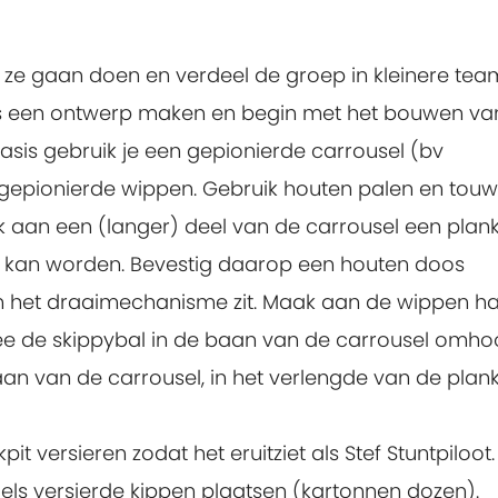
t ze gaan doen en verdeel de groep in kleinere tea
ms een ontwerp maken en begin met het bouwen va
 basis gebruik je een gepionierde carrousel (bv
 gepionierde wippen. Gebruik houten palen en tou
k aan een (langer) deel van de carrousel een plan
n kan worden. Bevestig daarop een houten doos
n het draaimechanisme zit. Maak aan de wippen h
ee de skippybal in de baan van de carrousel omh
n van de carrousel, in het verlengde van de plank
it versieren zodat het eruitziet als Stef Stuntpiloot.
els versierde kippen plaatsen (kartonnen dozen).