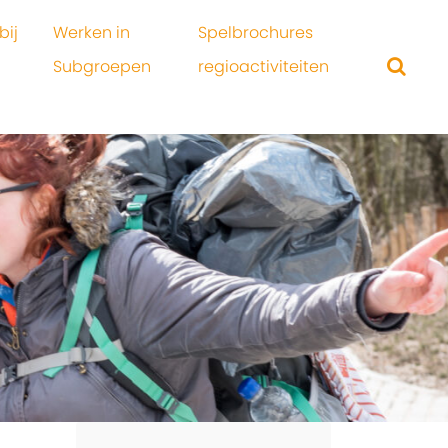
bij
Werken in
Spelbrochures
Subgroepen
regioactiviteiten