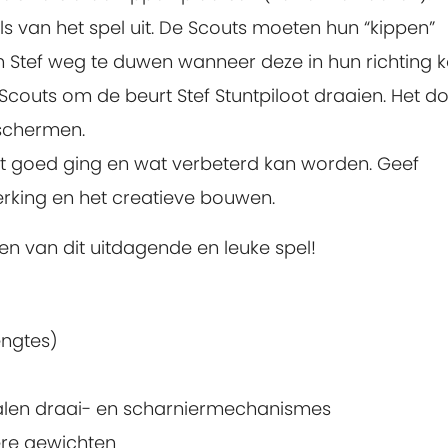
els van het spel uit. De Scouts moeten hun “kippen”
Stef weg te duwen wanneer deze in hun richting k
 Scouts om de beurt Stef Stuntpiloot draaien. Het doe
eschermen.
at goed ging en wat verbeterd kan worden. Geef
king en het creatieve bouwen.
len van dit uitdagende en leuke spel!
engtes)
alen draai- en scharniermechanismes
ere gewichten