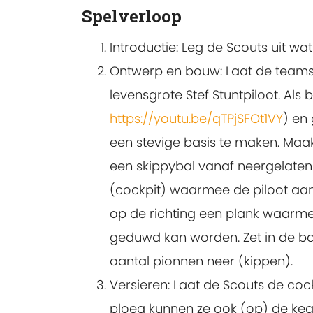
Spelverloop
Introductie
: Leg de Scouts uit wa
Ontwerp en bouw
: Laat de tea
levensgrote Stef Stuntpiloot. Als
https://youtu.be/qTPjSFOt1VY
) en
een stevige basis te maken. Maa
een skippybal vanaf neergelate
(cockpit) waarmee de piloot aa
op de richting een plank waarm
geduwd kan worden. Zet in de baa
aantal pionnen neer (kippen).
Versieren
: Laat de Scouts de cockp
ploeg kunnen ze ook (op) de keg