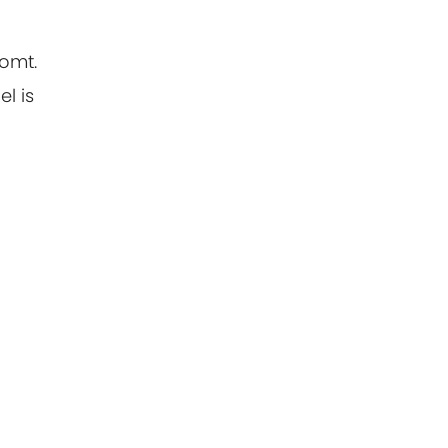
omt.
l is