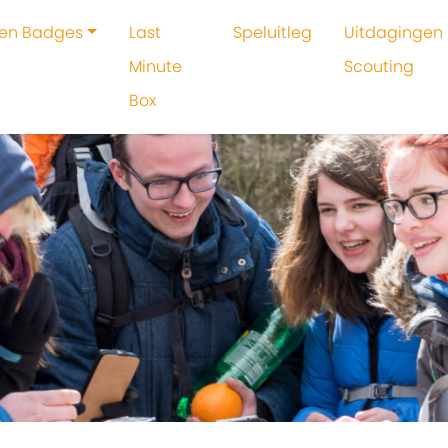
 en Badges
Last
Speluitleg
Uitdagingen 
Minute
Scouting
Box