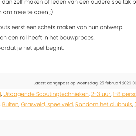
f dan zelf maken of leden van een oudere speltak bi
en om mee te doen ;)
couts eerst een schets maken van hun ontwerp.
en een rol heeft in het bouwproces.
ordat je het spel begint.
Laatst aangepast op woensdag, 25 februari 2026 0
l
,
Uitdagende Scoutingtechnieken
,
2-3 uur
,
1-8 pers
,
Buiten
,
Grasveld, speelveld
,
Rondom het clubhuis
,