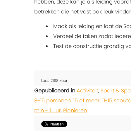
hebben, deze kan je als leiding voora
betrekken die het vast ook leuk vind
Maak als leiding en laat de S
Verdeel de taken zodat iedere
Test de constructie grondig vo
Lees
2168
keer
Gepubliceerd in
Activiteit
,
Sport & Spe
8-15 personen
,
15 of meer
,
11-15 scouts
min - 1 uur
,
Pionieren