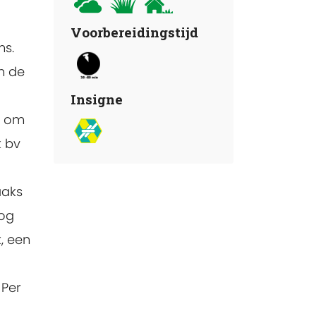
Voorbereidingstijd
ms.
n de
Insigne
w om
k bv
aaks
oog
, een
 Per