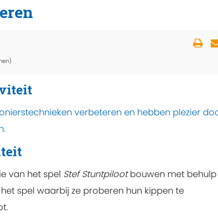
ieren
men)
viteit
onierstechnieken verbeteren en hebben plezier do
n.
teit
ie van het spel
Stef Stuntpiloot
bouwen met behulp
 het spel waarbij ze proberen hun kippen te
ot.