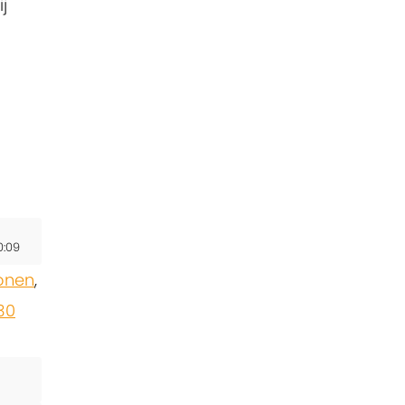
j
0:09
onen
,
30