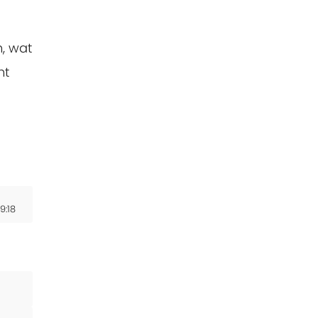
n, wat
nt
9:18