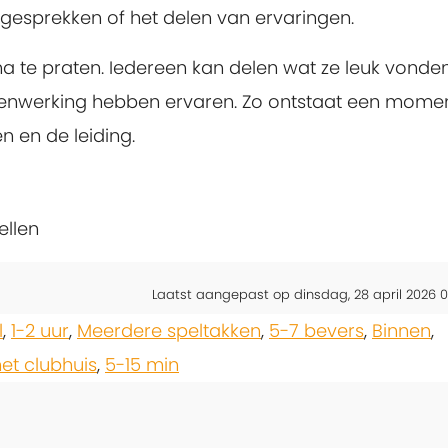
 gesprekken of het delen van ervaringen.
 na te praten. Iedereen kan delen wat ze leuk vonde
enwerking hebben ervaren. Zo ontstaat een mome
n en de leiding.
ellen
Laatst aangepast op dinsdag, 28 april 2026 0
l
,
1-2 uur
,
Meerdere speltakken
,
5-7 bevers
,
Binnen
,
t clubhuis
,
5-15 min