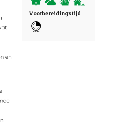
Voorbereidingstijd
n
at,
j
en en
e
 mee
an