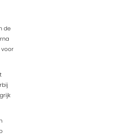
n de
arna
 voor
t
bij
rijk
n
o