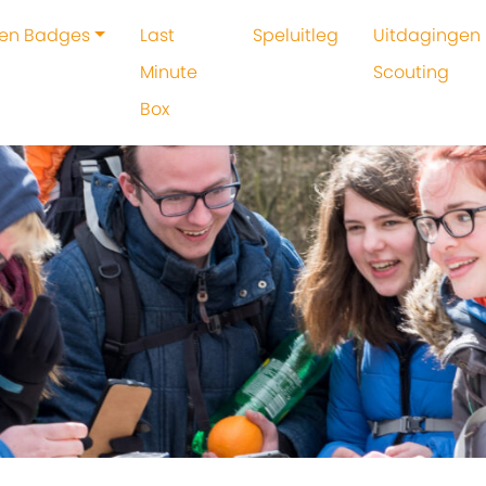
 en Badges
Last
Speluitleg
Uitdagingen 
Minute
Scouting
Box