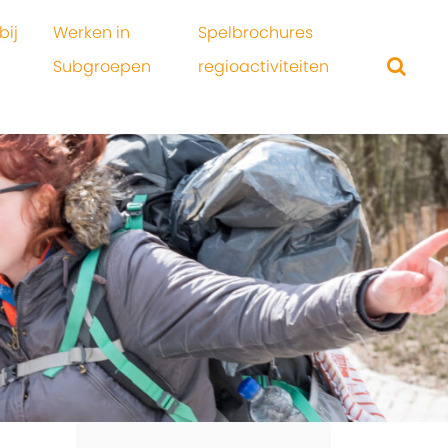
bij
Werken in
Spelbrochures
Subgroepen
regioactiviteiten