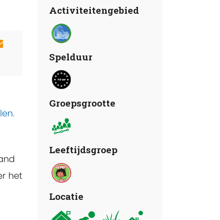
Activiteitengebied
Spelduur
Groepsgrootte
len.
Leeftijdsgroep
mand
er het
Locatie