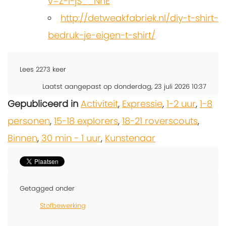
v=Z-i-jS__NhE
http://detweakfabriek.nl/diy-t-shirt-
bedruk-je-eigen-t-shirt/
Lees
2273
keer
Laatst aangepast op donderdag, 23 juli 2026 10:37
Gepubliceerd in
Activiteit
,
Expressie
,
1-2 uur
,
1-8
personen
,
15-18 explorers
,
18-21 roverscouts
,
Binnen
,
30 min - 1 uur
,
Kunstenaar
Getagged onder
Stofbewerking