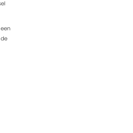
sel
 een
 de