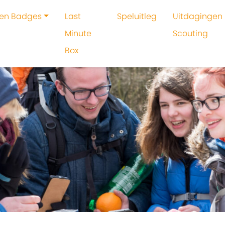
 en Badges
Last
Speluitleg
Uitdagingen 
Minute
Scouting
Box