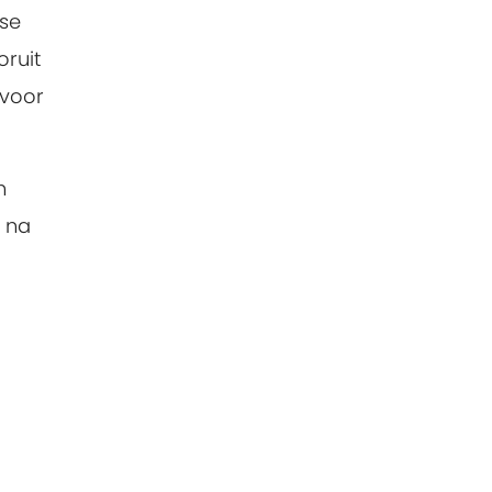
sse
oruit
 voor
n
s na