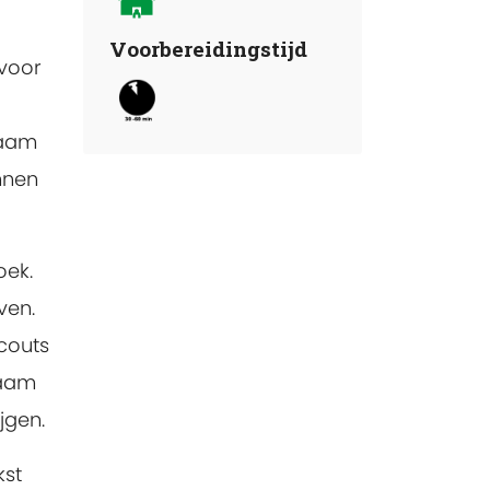
Voorbereidingstijd
 voor
naam
nnen
oek.
ven.
couts
naam
jgen.
kst