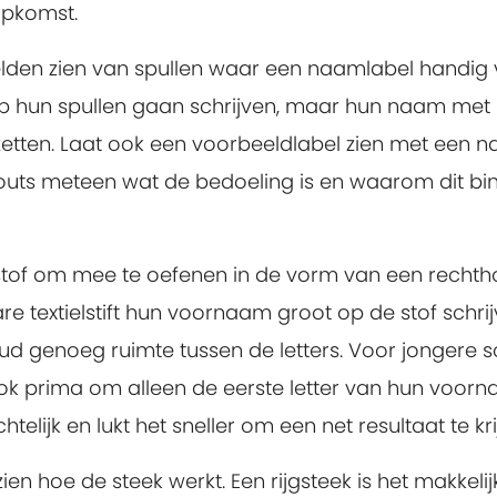
pkomst.
lden zien van spullen waar een naamlabel handig
ft op hun spullen gaan schrijven, maar hun naam met
zetten. Laat ook een voorbeeldlabel zien met een 
 scouts meteen wat de bedoeling is en waarom dit bi
 stof om mee te oefenen in de vorm van een rechth
re textielstift hun voornaam groot op de stof schrij
ud genoeg ruimte tussen de letters. Voor jongere s
et ook prima om alleen de eerste letter van hun voor
htelijk en lukt het sneller om een net resultaat te kri
en hoe de steek werkt. Een rijgsteek is het makkelij