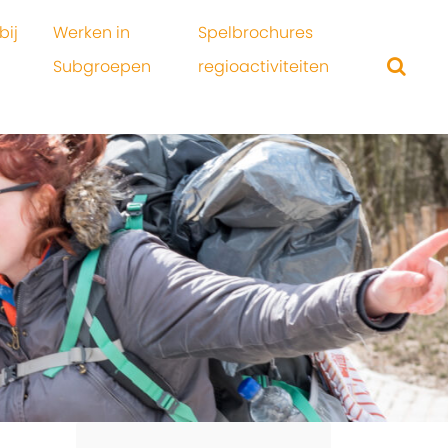
bij
Werken in
Spelbrochures
Subgroepen
regioactiviteiten