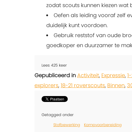
zodat scouts kunnen kiezen wat b
Oefen als leiding vooraf zelf ev
duidelijk kunt voordoen.
Gebruik reststof van oude bro
goedkoper en duurzamer te mak
Lees
425
keer
Gepubliceerd in
Activiteit
,
Expressie
,
1
explorers
,
18-21 roverscouts
,
Binnen
,
30
Getagged onder
Stofbewerking
Kampvoorbereiding