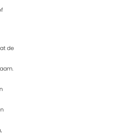
of
dat de
naam.
in
en
,