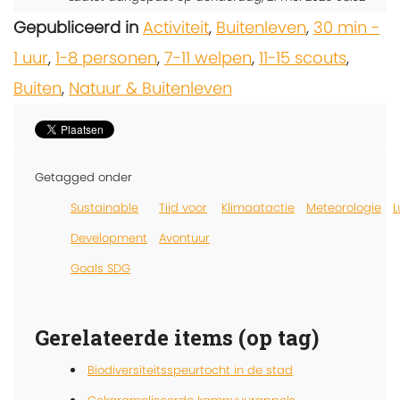
Gepubliceerd in
Activiteit
,
Buitenleven
,
30 min -
1 uur
,
1-8 personen
,
7-11 welpen
,
11-15 scouts
,
Buiten
,
Natuur & Buitenleven
Getagged onder
Sustainable
Tijd voor
Klimaatactie
Meteorologie
L
Development
Avontuur
Goals SDG
Gerelateerde items (op tag)
Biodiversiteitsspeurtocht in de stad