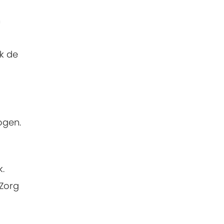
n
ck de
ogen.
k.
 Zorg