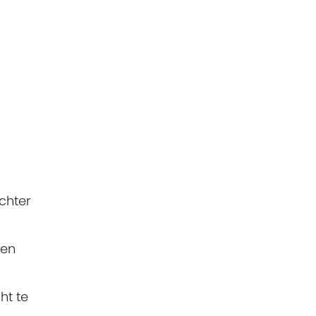
echter
pen
ht te