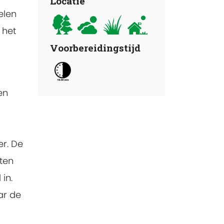
Locatie
elen
 het
Voorbereidingstijd
en
er. De
ten
in.
ar de