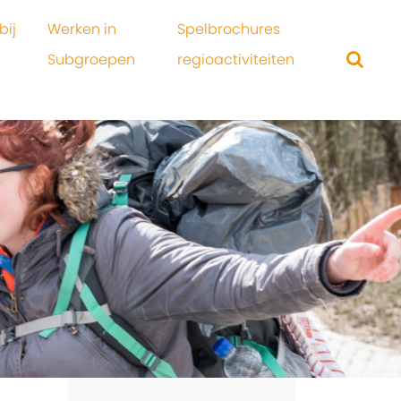
bij
Werken in
Spelbrochures
Subgroepen
regioactiviteiten