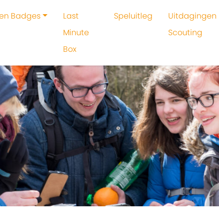
 en Badges
Last
Speluitleg
Uitdagingen 
Minute
Scouting
Box