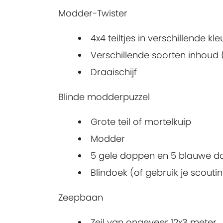
Modder-Twister
4x4 teiltjes in verschillende kl
Verschillende soorten inhoud 
Draaischijf
Blinde modderpuzzel
Grote teil of mortelkuip
Modder
5 gele doppen en 5 blauwe do
Blindoek (of gebruik je scouti
Zeepbaan
Zeil van ongeveer 12x3 meter