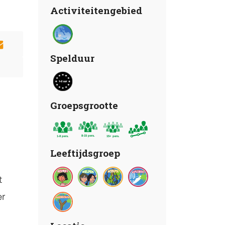
Activiteitengebied
Spelduur
Groepsgrootte
Leeftijdsgroep
t
er