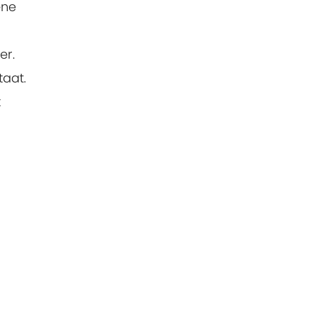
ene
er.
aat.
t