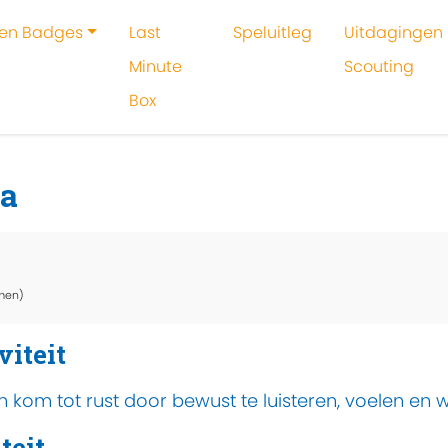
 en Badges
Last
Speluitleg
Uitdagingen 
Minute
Scouting
Box
oeken
Activiteit
Shinrin-yoku bosyoga
ga
men)
viteit
en kom tot rust door bewust te luisteren, voelen e
teit