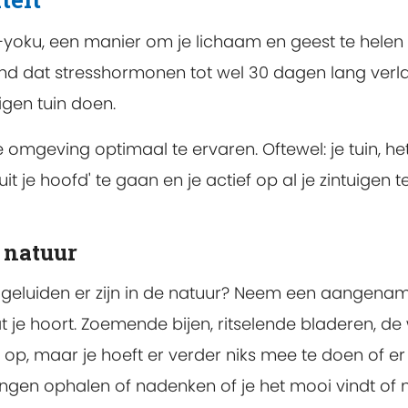
n-yoku, een manier om je lichaam en geest te helen
ond dat stresshormonen tot wel 30 dagen lang verl
igen tuin doen.
 omgeving optimaal te ervaren. Oftewel: je tuin, he
uit je hoofd' te gaan en je actief op al je zintuigen t
e natuur
l geluiden er zijn in de natuur? Neem een aangename
 je hoort. Zoemende bijen, ritselende bladeren, de
e op, maar je hoeft er verder niks mee te doen of 
gen ophalen of nadenken of je het mooi vindt of ni