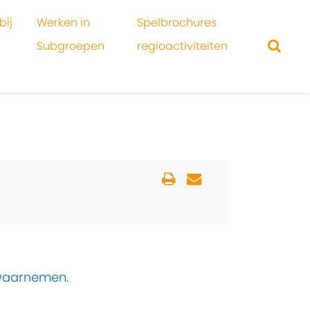
bij
Werken in
Spelbrochures
Subgroepen
regioactiviteiten
n waarnemen.