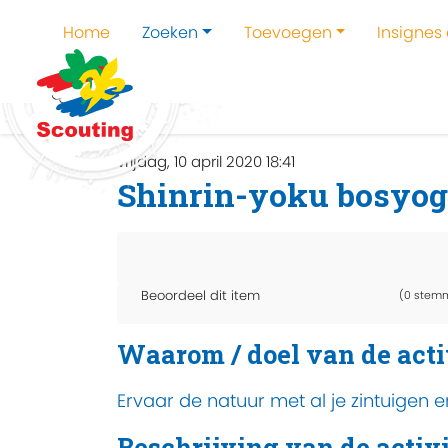
Home
Zoeken
Toevoegen
Insignes
Home
Zoeken
Kampen en kampthema's z
vrijdag, 10 april 2020 18:41
Shinrin-yoku bosyo
Beoordeel dit item
(0 stem
Waarom / doel van de acti
Ervaar de natuur met al je zintuigen 
Beschrijving van de activi