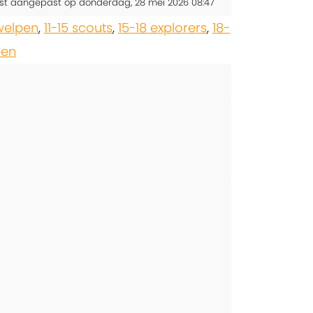
st aangepast op donderdag, 28 mei 2026 08:47
 welpen
,
11-15 scouts
,
15-18 explorers
,
18-
en