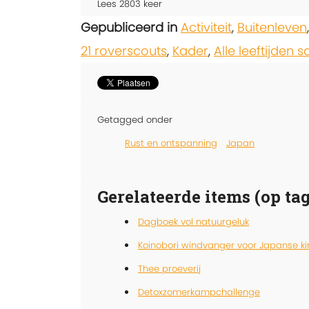
Lees
2803
keer
Gepubliceerd in
Activiteit
,
Buitenleven
21 roverscouts
,
Kader
,
Alle leeftijden
Getagged onder
Rust en ontspanning
Japan
Gerelateerde items (op tag
Dagboek vol natuurgeluk
Koinobori windvanger voor Japanse k
Thee proeverij
Detoxzomerkampchallenge