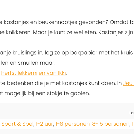
kastanjes en beukennootjes gevonden? Omdat ta
 knikkeren. Maar je kunt ze wel eten. Kastanjes zijn
tanje kruislings in, leg ze op bakpapier met het krui
llen en smullen maar.
e
herfst lekkernijen van Ikki
.
 te bedenken die je met kastanjes kunt doen. In
Jeu
t mogelijk bij een stokje te gooien.
La
,
Sport & Spel
,
1-2 uur
,
1-8 personen
,
8-15 personen
,