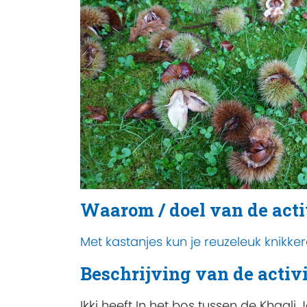
Waarom / doel van de acti
Met kastanjes kun je reuzeleuk knikke
Beschrijving van de activi
Ikki heeft In het bos tussen de Khaal