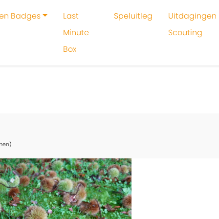
 en Badges
Last
Speluitleg
Uitdagingen 
Minute
Scouting
Box
oeken
Activiteit
Kastanje knikkeren
men)