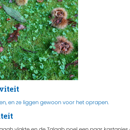
viteit
ren, en ze liggen gewoon voor het oprapen.
teit
i Jagah vlakte en de Talaab poel een paar kastanjes