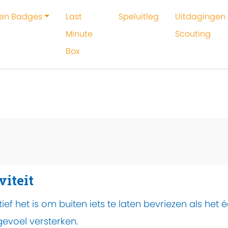
 en Badges
Last
Speluitleg
Uitdagingen 
Minute
Scouting
Box
oeken
Activiteit
Winterse ijskunst
viteit
ef het is om buiten iets te laten bevriezen als het
gevoel versterken.