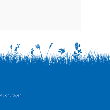
of
aanvragen