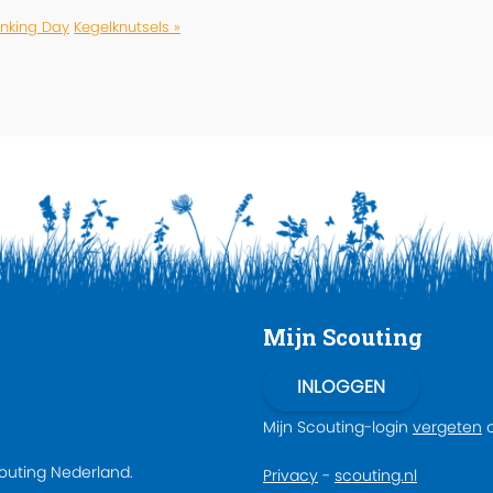
inking Day
Kegelknutsels »
Mijn Scouting
Mijn Scouting-login
vergeten
couting Nederland.
Privacy
-
scouting.nl