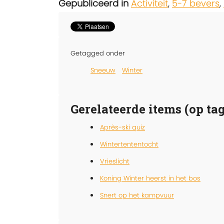
Gepubliceerd in
Activiteit
,
5-7 bevers
,
Getagged onder
Sneeuw
Winter
Gerelateerde items (op tag
Après-ski quiz
Wintertententocht
Vrieslicht
Koning Winter heerst in het bos
Snert op het kampvuur