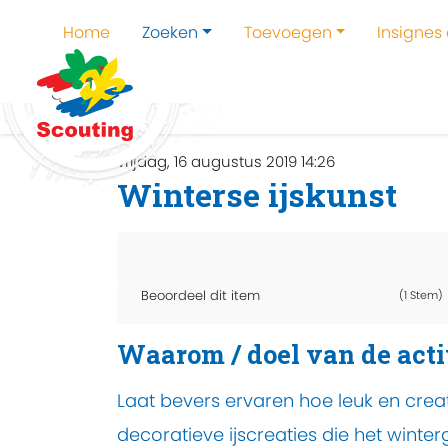
Home
Zoeken
Toevoegen
Insignes
Home
Zoeken
Kampen en kampthema's z
vrijdag, 16 augustus 2019 14:26
Winterse ijskunst
Beoordeel dit item
(1 Stem)
Waarom / doel van de acti
Laat bevers ervaren hoe leuk en creati
decoratieve ijscreaties die het winter