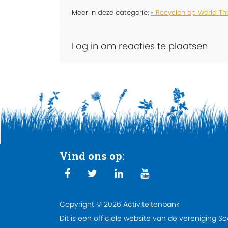
Meer in deze categorie:
« Recyclen op World Th
Log in om reacties te plaatsen
Vind ons op:
Copyright © 2026 Activiteitenbank
Dit is een officiële website van de vereniging S