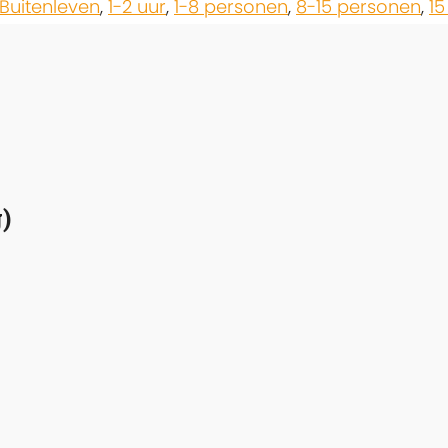
Buitenleven
,
1-2 uur
,
1-8 personen
,
8-15 personen
,
15
)