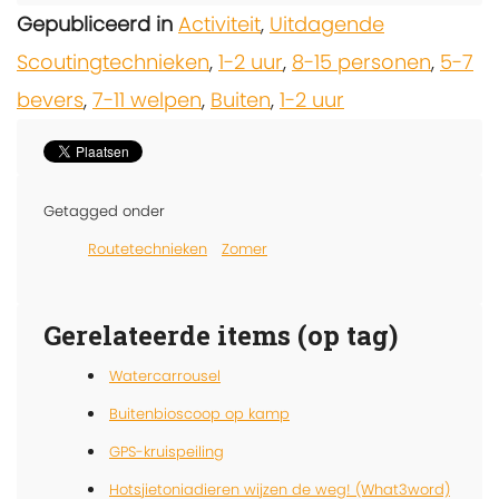
Gepubliceerd in
Activiteit
,
Uitdagende
Scoutingtechnieken
,
1-2 uur
,
8-15 personen
,
5-7
bevers
,
7-11 welpen
,
Buiten
,
1-2 uur
Getagged onder
Routetechnieken
Zomer
Gerelateerde items (op tag)
Watercarrousel
Buitenbioscoop op kamp
GPS-kruispeiling
Hotsjietoniadieren wijzen de weg! (What3word)