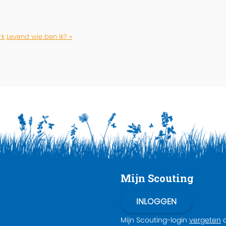
rk
Levend wie ben ik? »
Mijn Scouting
Mijn Scouting-login
vergeten