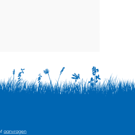
of
aanvragen