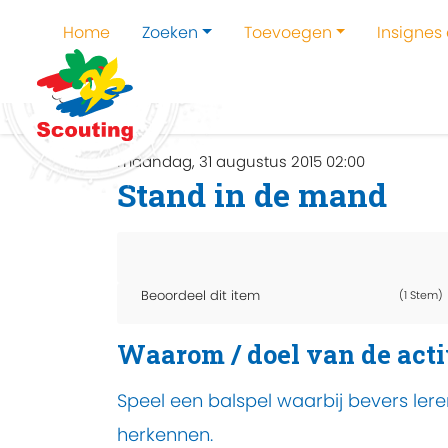
Home
Zoeken
Toevoegen
Insignes
Home
Zoeken
Kampen en kampthema's z
maandag, 31 augustus 2015 02:00
Stand in de mand
Beoordeel dit item
(1 Stem)
Waarom / doel van de acti
Speel een balspel waarbij bevers lere
herkennen.