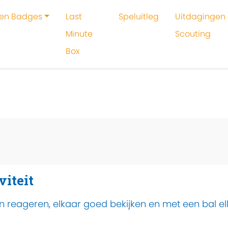
 en Badges
Last
Speluitleg
Uitdagingen 
Minute
Scouting
Box
oeken
Activiteit
Stand in de mand
viteit
n reageren, elkaar goed bekijken en met een bal el