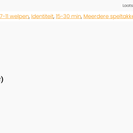
Laats
7-11 welpen
,
Identiteit
,
15-30 min
,
Meerdere speltakk
)