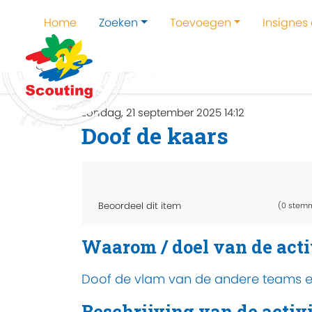
Home
Zoeken
Toevoegen
Insignes
Home
Zoeken
Kampen en kampthema's z
zondag, 21 september 2025 14:12
Doof de kaars
Beoordeel dit item
(0 stem
Waarom / doel van de acti
Doof de vlam van de andere teams en
Beschrijving van de activi