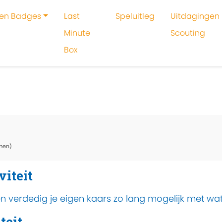
 en Badges
Last
Speluitleg
Uitdagingen 
Minute
Scouting
Box
oeken
Activiteit
Doof de kaars
men)
viteit
 verdedig je eigen kaars zo lang mogelijk met wat
teit