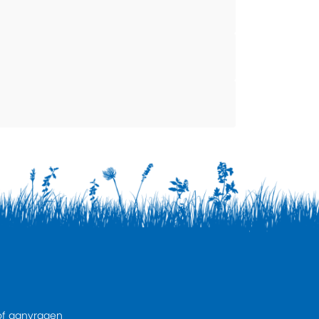
of
aanvragen