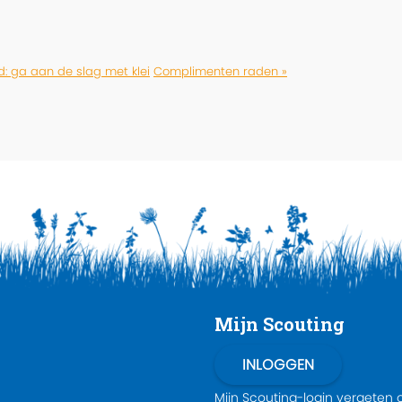
d: ga aan de slag met klei
Complimenten raden »
Mijn Scouting
Mijn Scouting-login
vergeten