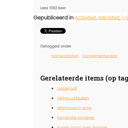
Lees
1082
keer
Gepubliceerd in
Activiteit
,
Identiteit
,
1-
Getagged onder
Kampactiviteit
Complimentendag
Gerelateerde items (op tag
Laddergolf
Vikingvuurkeuken
Aftermovie in actie
Kamptafel pionieren
Aussie camp oven damper