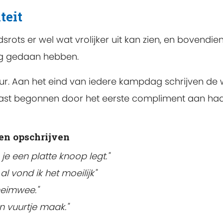
teit
srots er wel wat vrolijker uit kan zien, en bovendi
aag gedaan hebben.
uur. Aan het eind van iedere kampdag schrijven de
st begonnen door het eerste compliment aan haarz
en opschrijven
je een platte knoop legt.
"
 vond ik het moeilijk"
heimwee.
"
en vuurtje maak.
"