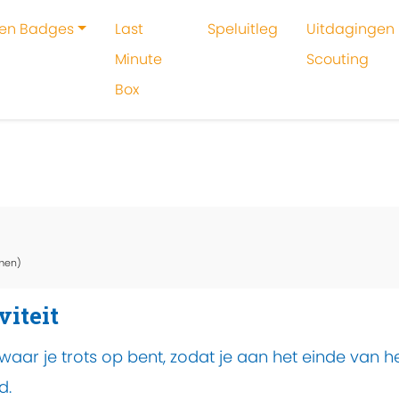
 en Badges
Last
Speluitleg
Uitdagingen 
Minute
Scouting
Box
oeken
Activiteit
Mors bloemenmuur
men)
viteit
waar je trots op bent, zodat je aan het einde van 
d.