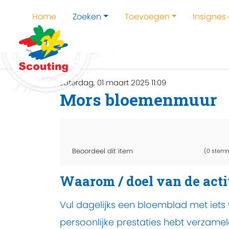
Home
Zoeken
Toevoegen
Insignes
Home
Zoeken
Kampen en kampthema's z
zaterdag, 01 maart 2025 11:09
Mors bloemenmuur
Beoordeel dit item
(0 stem
Waarom / doel van de acti
Vul dagelijks een bloemblad met iets 
persoonlijke prestaties hebt verzamel