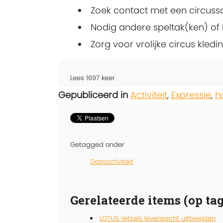
Zoek contact met een circussc
Nodig andere speltak(ken) of 
Zorg voor vrolijke circus kledi
Lees
1697
keer
Gepubliceerd in
Activiteit
,
Expressie
,
h
Getagged onder
Gastactiviteit
Gerelateerde items (op tag
LOTUS-letsels levensecht uitbeelden