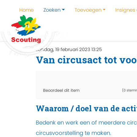
Home
Zoeken
Toevoegen
Insignes
Home
Zoeken
Kampen en kampthema's z
zondag, 19 februari 2023 13:25
Van circusact tot voo
Beoordeel dit item
(0 stem
Waarom / doel van de acti
Bedenk en werk een of meerdere circ
circusvoorstelling te maken.