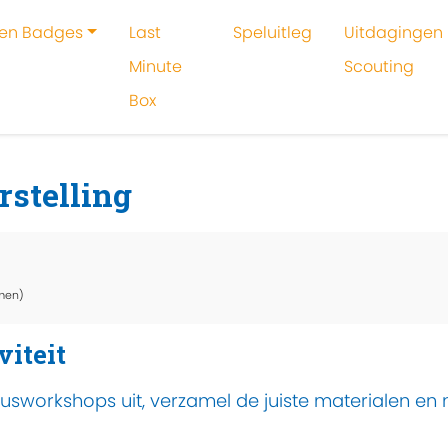
 en Badges
Last
Speluitleg
Uitdagingen 
Minute
Scouting
Box
oeken
Activiteit
Van circusact tot voorstelling
rstelling
men)
viteit
usworkshops uit, verzamel de juiste materialen e