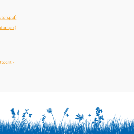
terspel)
terspel)
ttocht »