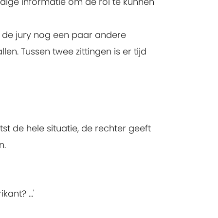
dige informatie om de rol te kunnen
kan de jury nog een paar andere
. Tussen twee zittingen is er tijd
t de hele situatie, de rechter geeft
n.
ant? ...'