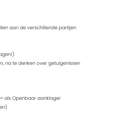
len aan de verschillende partijen
agen!)
n, na te denken over getuigenissen
r (= als Openbaar aanklager
len)