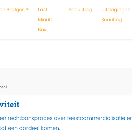
 en Badges
Last
Speluitleg
Uitdagingen 
Minute
Scouting
Box
oeken
Activiteit
Rechtbankspel
men)
viteit
 een rechtbankproces over feestcommercialisatie e
 tot een oordeel komen.