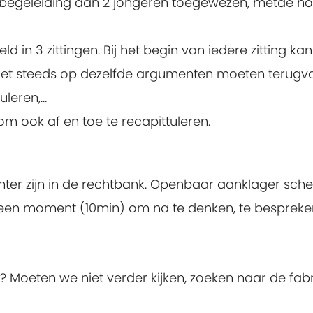
e begeleiding aan 2 jongeren toegewezen, metde no
ld in 3 zittingen. Bij het begin van iedere zitting 
et steeds op dezelfde argumenten moeten terugvallen
eren,...
om ook af en toe te recapittuleren.
ter zijn in de rechtbank. Openbaar aanklager schets
gt een moment (10min) om na te denken, te bespreke
? Moeten we niet verder kijken, zoeken naar de fabrik