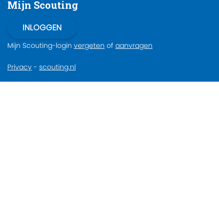
Mijn Scouting
Mijn Scouting-login
vergeten
of
aanvragen
Privacy
-
scouting.nl