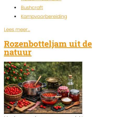
Bushcraft
Kampvoorbereiding
Lees meer...
Rozenbotteljam uit de
natuur