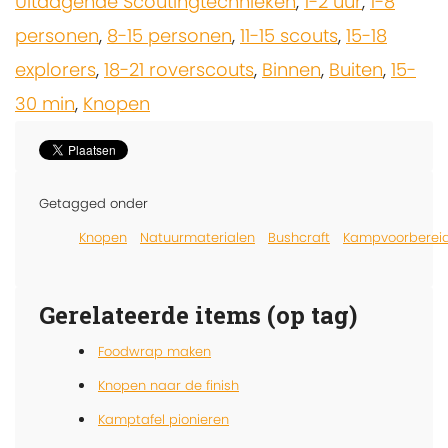
Uitdagende Scoutingtechnieken
,
1-2 uur
,
1-8
personen
,
8-15 personen
,
11-15 scouts
,
15-18
explorers
,
18-21 roverscouts
,
Binnen
,
Buiten
,
15-
30 min
,
Knopen
Getagged onder
Knopen
Natuurmaterialen
Bushcraft
Kampvoorberei
Gerelateerde items (op tag)
Foodwrap maken
Knopen naar de finish
Kamptafel pionieren