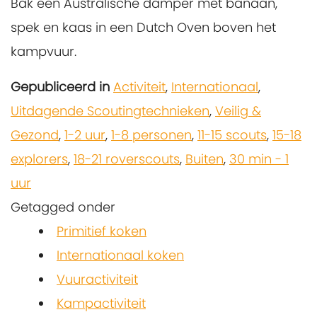
Bak een Australische damper met banaan,
spek en kaas in een Dutch Oven boven het
kampvuur.
Gepubliceerd in
Activiteit
,
Internationaal
,
Uitdagende Scoutingtechnieken
,
Veilig &
Gezond
,
1-2 uur
,
1-8 personen
,
11-15 scouts
,
15-18
explorers
,
18-21 roverscouts
,
Buiten
,
30 min - 1
uur
Getagged onder
Primitief koken
Internationaal koken
Vuuractiviteit
Kampactiviteit