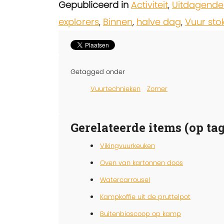
Gepubliceerd in
Activiteit
,
Uitdagende
explorers
,
Binnen
,
halve dag
,
Vuur sto
Getagged onder
Vuurtechnieken
Zomer
Gerelateerde items (op tag
Vikingvuurkeuken
Oven van kartonnen doos
Watercarrousel
Kampkoffie uit de pruttelpot
Buitenbioscoop op kamp