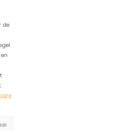
r de
egel
en
t
.
bare
8:26