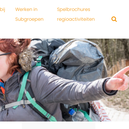
bij
Werken in
Spelbrochures
Subgroepen
regioactiviteiten