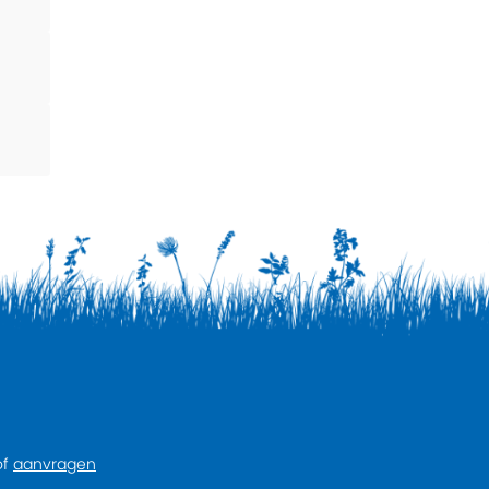
of
aanvragen