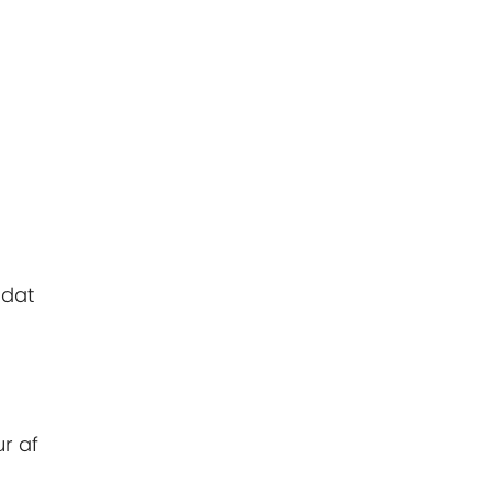
 dat
r af