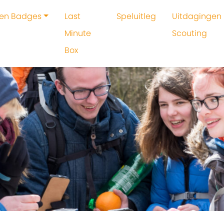
 en Badges
Last
Speluitleg
Uitdagingen 
Minute
Scouting
Box