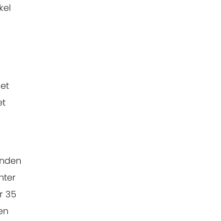
kel
et
et
onden
nter
r 35
en