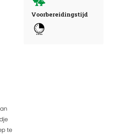
Voorbereidingstijd
aan
adje
ep te