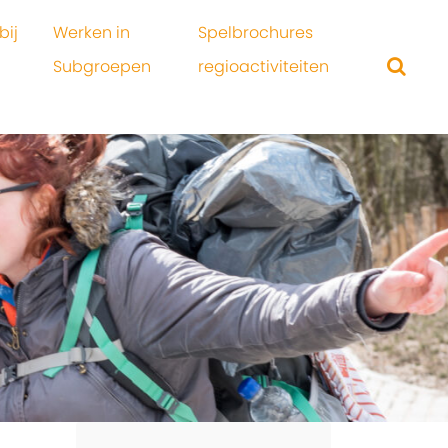
bij
Werken in
Spelbrochures
Subgroepen
regioactiviteiten