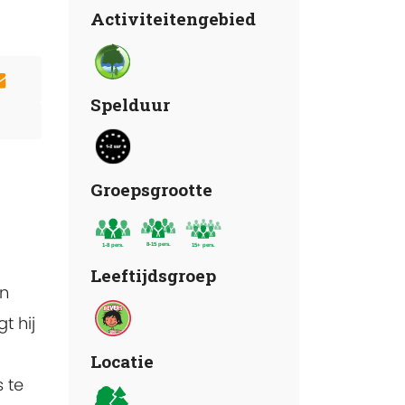
Activiteitengebied
Spelduur
Groepsgrootte
Leeftijdsgroep
en
t hij
Locatie
 te