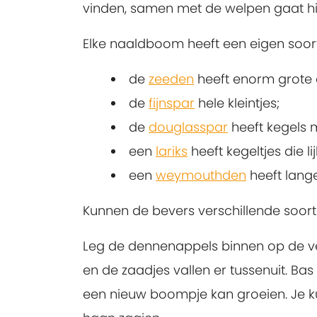
vinden, samen met de welpen gaat hij
Elke naaldboom heeft een eigen soort
de
zeeden
heeft enorm grote
de
fijnspar
hele kleintjes;
de
douglasspar
heeft kegels 
een
lariks
heeft kegeltjes die li
een
weymouthden
heeft lang
Kunnen de bevers verschillende soort
Leg de dennenappels binnen op de v
en de zaadjes vallen er tussenuit. Bas 
een nieuw boompje kan groeien. Je k