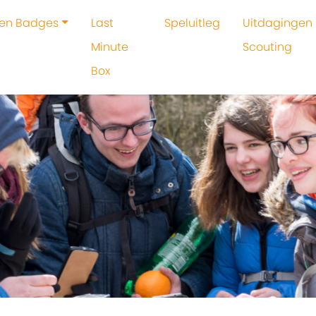
 en Badges
Last
Speluitleg
Uitdagingen 
Minute
Scouting
Box