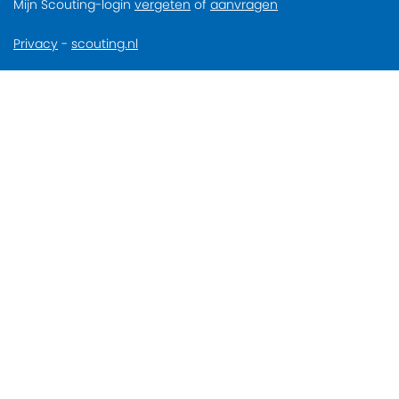
Mijn Scouting-login
vergeten
of
aanvragen
Privacy
-
scouting.nl