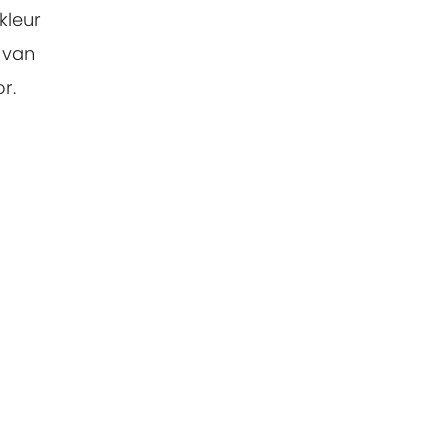
kleur
 van
r.