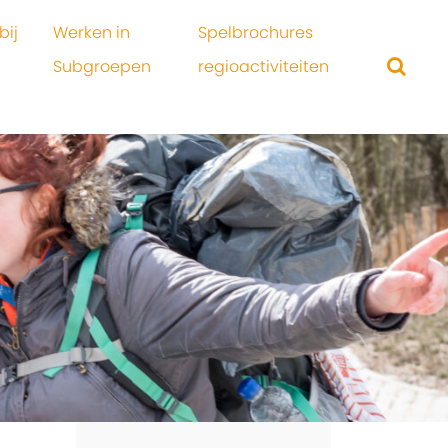
bij
Werken in
Spelbrochures
Subgroepen
regioactiviteiten