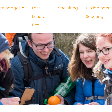
 en Badges
Last
Speluitleg
Uitdagingen 
Minute
Scouting
Box