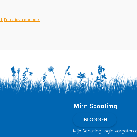
rk
Primitieve sauna »
Mijn Scouting
Mijn Scouting-login
vergeten