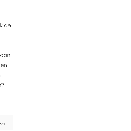
ek de
 aan
ken
n
n?
9:31