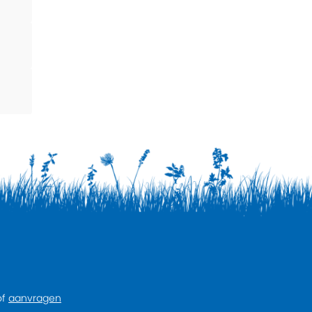
of
aanvragen