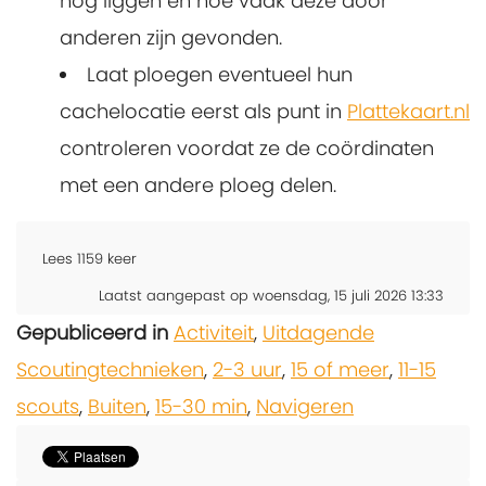
nog liggen en hoe vaak deze door
anderen zijn gevonden.
Laat ploegen eventueel hun
cachelocatie eerst als punt in
Plattekaart.nl
controleren voordat ze de coördinaten
met een andere ploeg delen.
Lees
1159
keer
Laatst aangepast op woensdag, 15 juli 2026 13:33
Gepubliceerd in
Activiteit
,
Uitdagende
Scoutingtechnieken
,
2-3 uur
,
15 of meer
,
11-15
scouts
,
Buiten
,
15-30 min
,
Navigeren