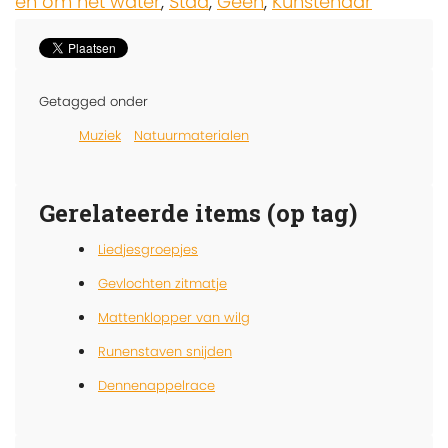
en om het water
,
Stad
,
Geen
,
Kunstenaar
Getagged onder
Muziek
Natuurmaterialen
Gerelateerde items (op tag)
Liedjesgroepjes
Gevlochten zitmatje
Mattenklopper van wilg
Runenstaven snijden
Dennenappelrace