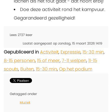
lachen als het fout gaat - dat hoort erbij!
Doe deze activiteit rond het kampvuur.
Gegarandeerd gezelligheid!
Lees
2727
keer
Laatst aangepast op zondag, 15 maart 2026 14:19
Gepubliceerd in
Activiteit
,
Expressie
,
15-30 min
,
8-15 personen
,
15 of meer
,
7-11 welpen
,
11-15
scouts
,
Buiten
,
15-30 min
,
Op het podium
Getagged onder
Muziek