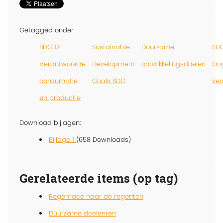
Getagged onder
SDG 12
Sustainable
Duurzame
SDG
Verantwoorde
Development
ontwikkelingsdoelen
Ong
consumptie
Goals SDG
ve
en productie
Download bijlagen:
Bijlage 1
(658 Downloads)
Gerelateerde items (op tag)
Regenrace naar de regenton
Duurzame doelenren