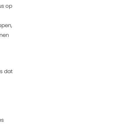
us op
ppen,
enen
s dat
es