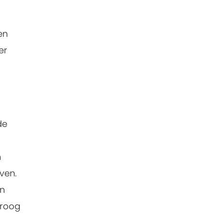
en
er
de
n
ven.
an
 droog