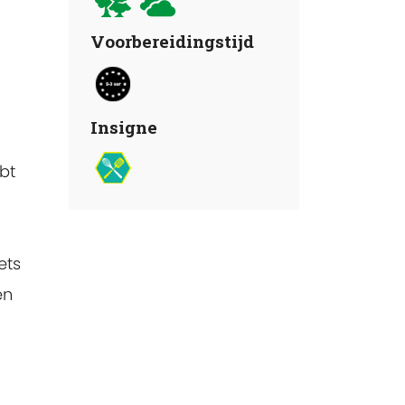
Voorbereidingstijd
Insigne
bt
ets
en