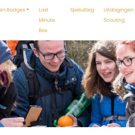
 en Badges
Last
Speluitleg
Uitdagingen 
Minute
Scouting
Box