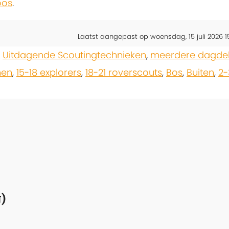
oos
.
Laatst aangepast op woensdag, 15 juli 2026 1
,
Uitdagende Scoutingtechnieken
,
meerdere dagdel
nen
,
15-18 explorers
,
18-21 roverscouts
,
Bos
,
Buiten
,
2-
)