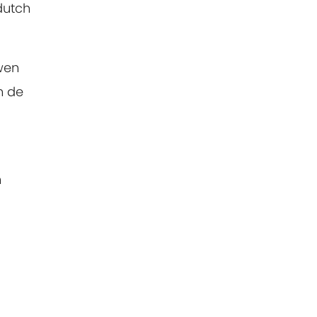
dutch
wen
n de
n