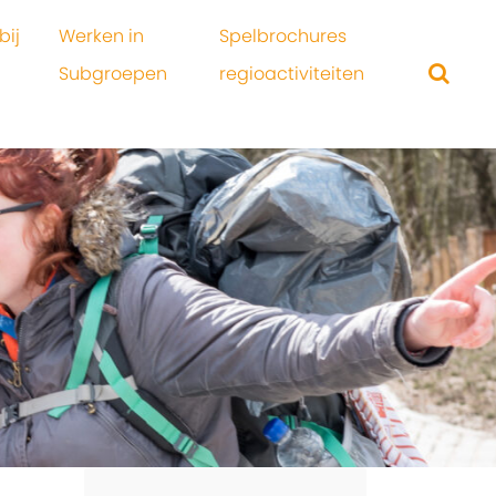
bij
Werken in
Spelbrochures
Subgroepen
regioactiviteiten