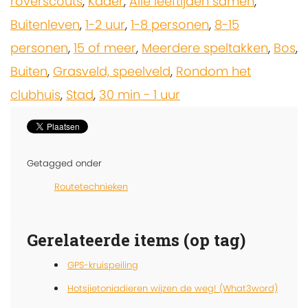
roverscouts
,
Kader
,
Alle leeftijden samen
,
Buitenleven
,
1-2 uur
,
1-8 personen
,
8-15
personen
,
15 of meer
,
Meerdere speltakken
,
Bos
,
Buiten
,
Grasveld, speelveld
,
Rondom het
clubhuis
,
Stad
,
30 min - 1 uur
Getagged onder
Routetechnieken
Gerelateerde items (op tag)
GPS-kruispeiling
Hotsjietoniadieren wijzen de weg! (What3word)