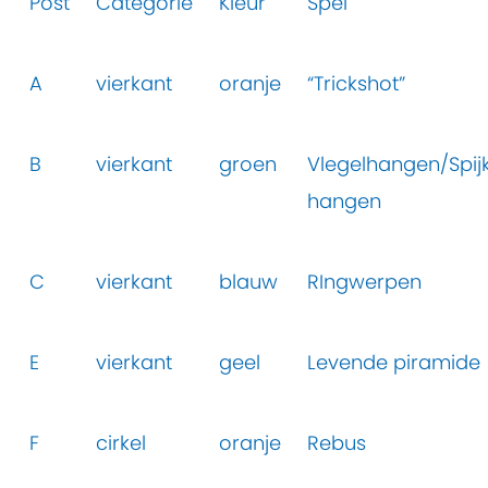
Post
Categorie
Kleur
Spel
A
vierkant
oranje
“Trickshot”
B
vierkant
groen
Vlegelhangen/Spij
hangen
C
vierkant
blauw
RIngwerpen
E
vierkant
geel
Levende piramide
F
cirkel
oranje
Rebus