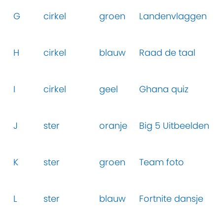
G
cirkel
groen
Landenvlaggen
H
cirkel
blauw
Raad de taal
I
cirkel
geel
Ghana quiz
J
ster
oranje
Big 5 Uitbeelden
K
ster
groen
Team foto
L
ster
blauw
Fortnite dansje