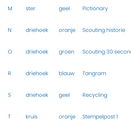
M
ster
geel
Pictionary
N
driehoek
oranje
Scouting historie
O
driehoek
groen
Scouting 30 secon
R
driehoek
blauw
Tangram
S
driehoek
geel
Recycling
T
kruis
oranje
Stempelpost 1