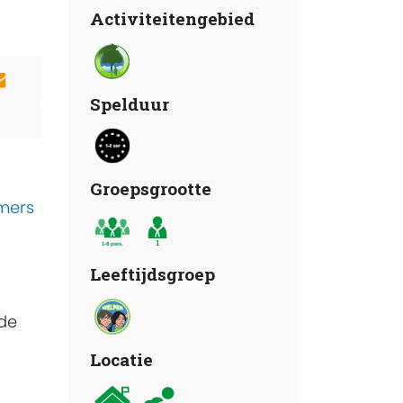
Activiteitengebied
Spelduur
Groepsgrootte
emers
Leeftijdsgroep
 de
Locatie