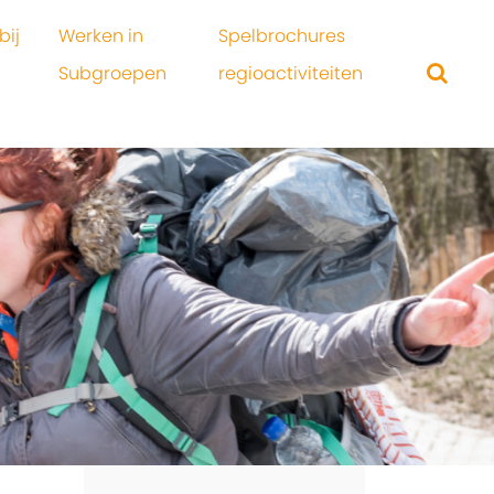
bij
Werken in
Spelbrochures
Subgroepen
regioactiviteiten