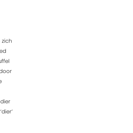
 zich
oed
ffel
 door
e
dier
dier’