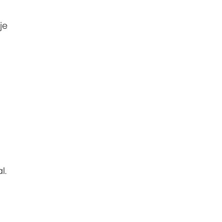
je
l.