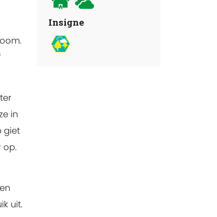
Insigne
 boom.
f
ter
ze in
 giet
 op.
len
k uit.