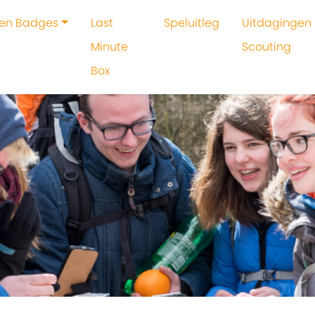
 en Badges
Last
Speluitleg
Uitdagingen 
Minute
Scouting
Box