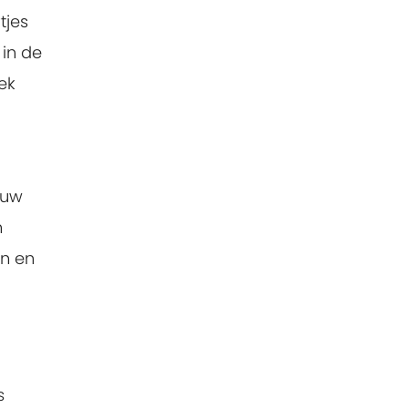
tjes
 in de
ek
ouw
n
en en
s