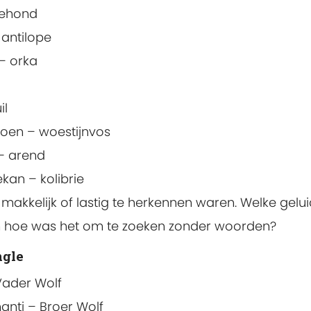
zeehond
 antilope
 – orka
il
ioen – woestijnvos
– arend
kan – kolibrie
makkelijk of lastig te herkennen waren. Welke gelu
n hoe was het om te zoeken zonder woorden?
ngle
Vader Wolf
anti – Broer Wolf