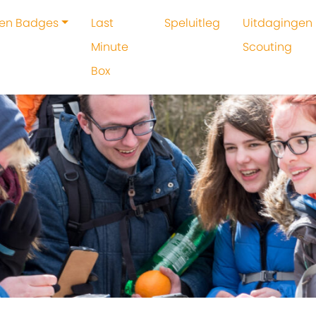
 en Badges
Last
Speluitleg
Uitdagingen 
Minute
Scouting
Box