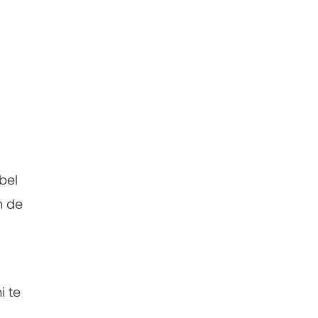
bel
n de
i te