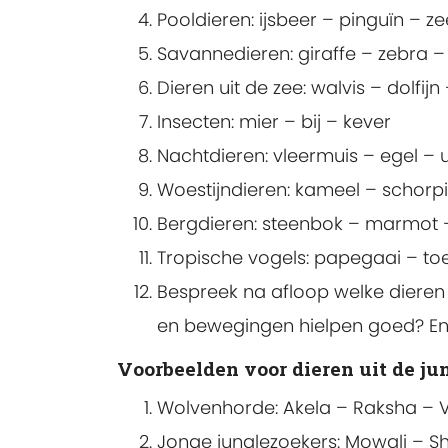
Pooldieren: ijsbeer – pinguïn – 
Savannedieren: giraffe – zebra –
Dieren uit de zee: walvis – dolfijn
Insecten: mier – bij – kever
Nachtdieren: vleermuis – egel – u
Woestijndieren: kameel – schorp
Bergdieren: steenbok – marmot 
Tropische vogels: papegaai – toe
Bespreek na afloop welke dieren 
en bewegingen hielpen goed? E
Voorbeelden voor dieren uit de ju
Wolvenhorde: Akela – Raksha – 
Jonge junglezoekers: Mowgli – Sh