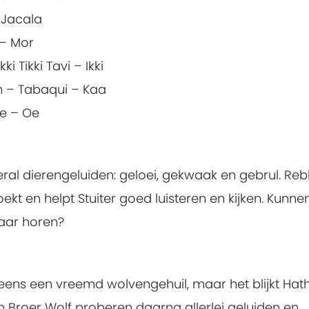
 Jacala
 – Mor
 Tikki Tavi – Ikki
 – Tabaqui – Kaa
oe – Oe
veral dierengeluiden: geloei, gekwaak en gebrul. Reb
oekt en helpt Stuiter goed luisteren en kijken. Kunne
kaar horen?
neens een vreemd wolvengehuil, maar het blijkt Hath
en Broer Wolf proberen daarna allerlei geluiden en