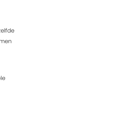
zelfde
samen
le