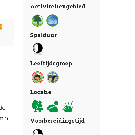
Activiteitengebied
Spelduur
Leeftijdsgroep
Locatie
de
min
Voorbereidingstijd