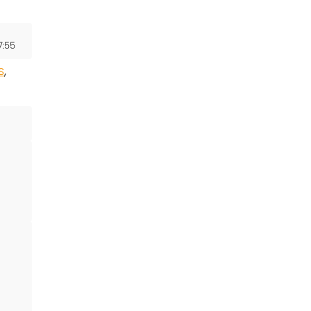
7:55
s
,