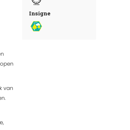
Insigne
en
lopen
k van
en.
e,