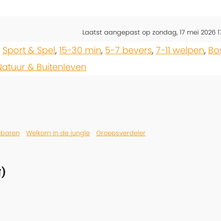
Laatst aangepast op zondag, 17 mei 2026 1
,
Sport & Spel
,
15-30 min
,
5-7 bevers
,
7-11 welpen
,
Bo
Natuur & Buitenleven
baren
Welkom in de jungle
Groepsverdeler
)