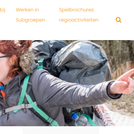
bij
Werken in
Spelbrochures
Subgroepen
regioactiviteiten