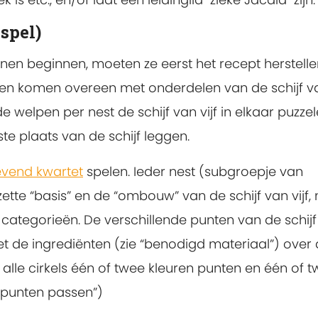
spel)
n beginnen, moeten ze eerst het recept herstellen
euren komen overeen met onderdelen van de schijf v
e welpen per nest de schijf van vijf in elkaar puzzel
te plaats van de schijf leggen.
evend kwartet
spelen. Ieder nest (subgroepje van
ette “basis” en de “ombouw” van de schijf van vijf,
categorieën. De verschillende punten van de schijf 
 de ingrediënten (zie “benodigd materiaal”) over
 alle cirkels één of twee kleuren punten en één of 
e punten passen”)