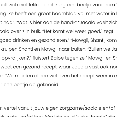
voelt zich niet lekker en ik zorg een beetje voor hem.
ing. Ze heeft een groot boomblad vol met water in
 haar. “Wat is hier aan de hand?” “Jacala voelt zich
acala over zijn buik. “Het komt wel weer goed,” zegt
 goed drinken en gezond eten.” “Mowgli, Shanti, ko
 kruipen Shanti en Mowgli naar buiten. “Zullen we J
pvrolijken?,” fluistert Baloe tegen ze.” Mowgli en S
Ik weet een gezond recept, waar Jacala vast ook no
aloe. “We moeten alleen wel even het recept weer in 
eer een beetje op geknoeid…
 vertel vanuit jouw eigen zorgzame/sociale en/of
s etc., en/of laat één leidinglid "zieke Jacala" zijn.