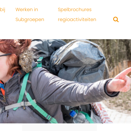
bij
Werken in
Spelbrochures
Subgroepen
regioactiviteiten