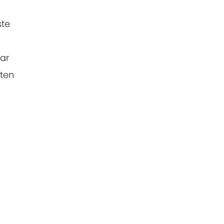
ste
ar
iten