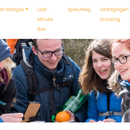
 en Badges
Last
Speluitleg
Uitdagingen 
Minute
Scouting
Box