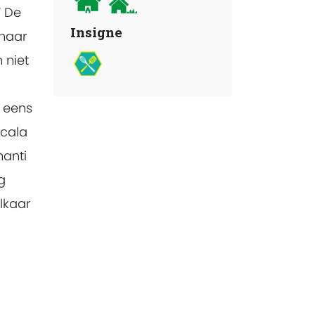
” De
Insigne
 haar
 niet
m eens
acala
hanti
g
elkaar