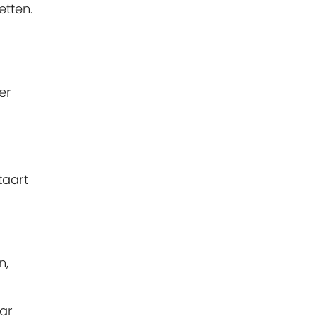
etten.
er
taart
n,
ar