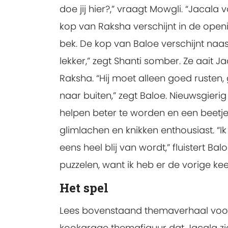
doe jij hier?,” vraagt Mowgli. “Jacala 
kop van Raksha verschijnt in de open
bek. De kop van Baloe verschijnt naast
lekker,” zegt Shanti somber. Ze aait J
Raksha. “Hij moet alleen goed rusten,
naar buiten,” zegt Baloe. Nieuwsgierig
helpen beter te worden en een beetje o
glimlachen en knikken enthousiast. “
eens heel blij van wordt,” fluistert B
puzzelen, want ik heb er de vorige k
Het spel
Lees bovenstaand themaverhaal voor,
kookgrage themafiguur dat Jacala ziek i