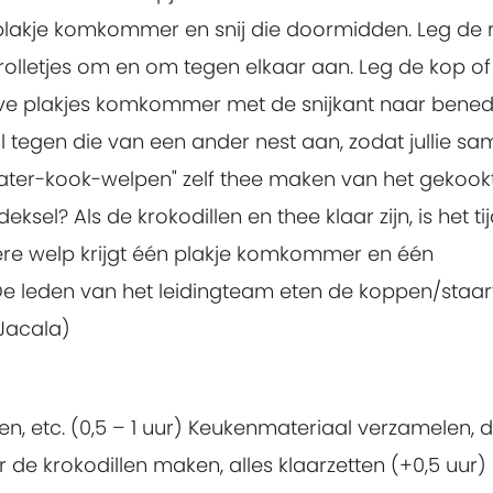
 plakje komkommer en snij die doormidden. Leg de 
lletjes om en om tegen elkaar aan. Leg de kop of
alve plakjes komkommer met de snijkant naar bene
dil tegen die van een ander nest aan, zodat jullie s
"water-kook-welpen" zelf thee maken van het gekook
sel? Als de krokodillen en thee klaar zijn, is het t
edere welp krijgt één plakje komkommer en één
De leden van het leidingteam eten de koppen/staar
Jacala)
 etc. (0,5 – 1 uur) Keukenmateriaal verzamelen, 
 de krokodillen maken, alles klaarzetten (+0,5 uur)