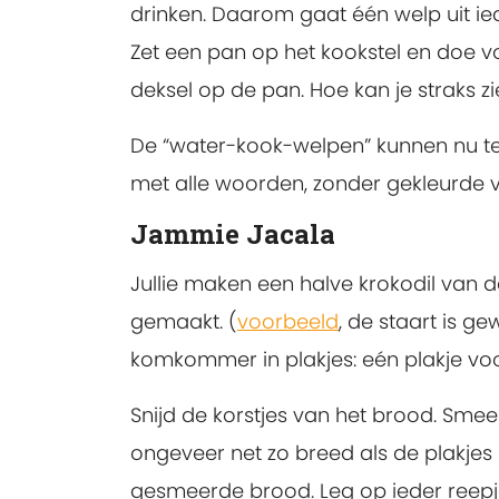
drinken. Daarom gaat één welp uit ie
Zet een pan op het kookstel en doe v
deksel op de pan. Hoe kan je straks z
De “water-kook-welpen” kunnen nu te
met alle woorden, zonder gekleurde v
Jammie Jacala
Jullie maken een halve krokodil van 
gemaakt. (
voorbeeld
, de staart is g
komkommer in plakjes: eén plakje voor 
Snijd de korstjes van het brood. Smee
ongeveer net zo breed als de plakje
gesmeerde brood. Leg op ieder reepj