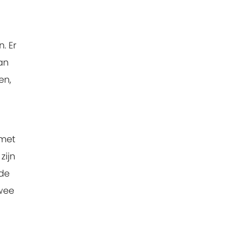
. Er
an
en,
 met
zijn
 de
twee