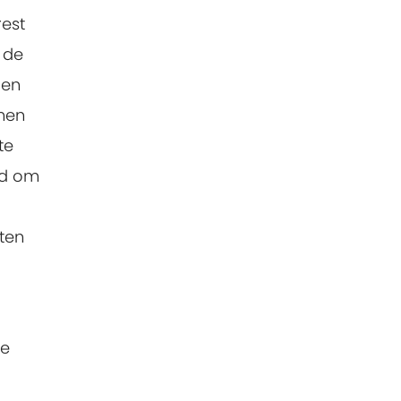
rest
 de
den
amen
te
ijd om
ten
de