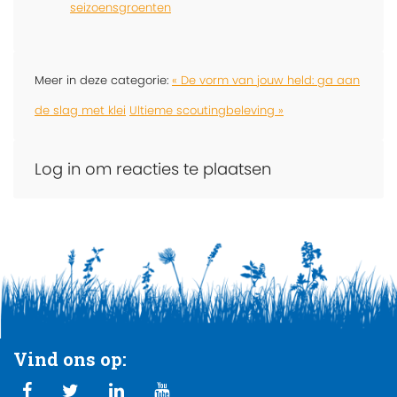
seizoensgroenten
Meer in deze categorie:
« De vorm van jouw held: ga aan
de slag met klei
Ultieme scoutingbeleving »
Log in om reacties te plaatsen
Vind ons op: