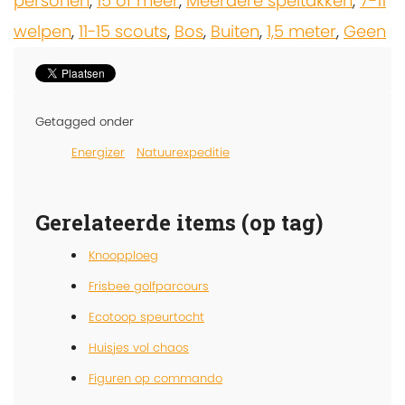
personen
,
15 of meer
,
Meerdere speltakken
,
7-11
welpen
,
11-15 scouts
,
Bos
,
Buiten
,
1,5 meter
,
Geen
Getagged onder
Energizer
Natuurexpeditie
Gerelateerde items (op tag)
Knoopploeg
Frisbee golfparcours
Ecotoop speurtocht
Huisjes vol chaos
Figuren op commando