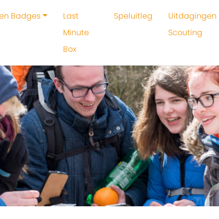
 en Badges
Last
Speluitleg
Uitdagingen 
Minute
Scouting
Box