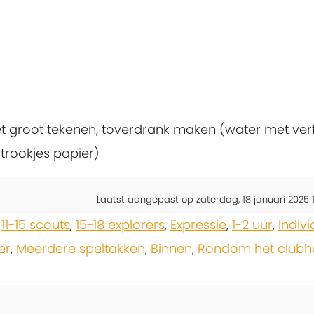
het groot tekenen, toverdrank maken (water met verf
trookjes papier)
Laatst aangepast op zaterdag, 18 januari 2025 1
,
11-15 scouts
,
15-18 explorers
,
Expressie
,
1-2 uur
,
Indiv
er
,
Meerdere speltakken
,
Binnen
,
Rondom het clubh