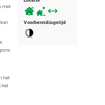
s met
Voorbereidingstijd
 kan
e
spons
n het
j het