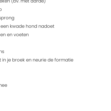
tteken (bv. met aarde)
p
rsprong
 je een kwade hond nadoet
den en voeten
ns
 in je broek en neurie de formatie
mee