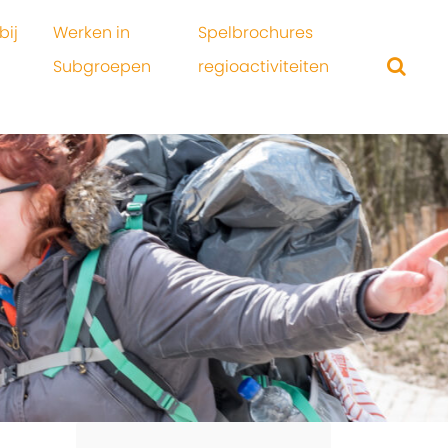
bij
Werken in
Spelbrochures
Subgroepen
regioactiviteiten