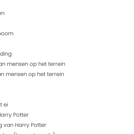
en
 boom
iding
an mensen op het terrein
an mensen op het terrein
t ei
arry Potter
 van Harry Potter