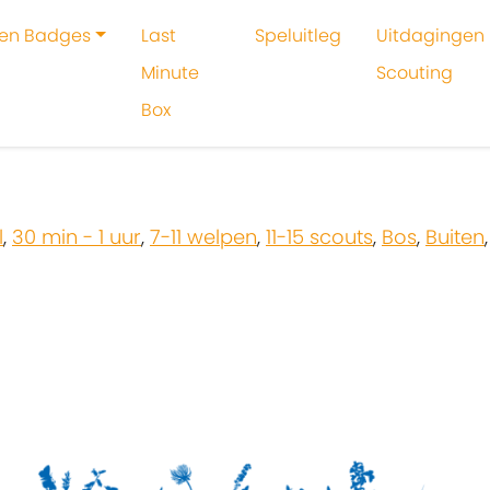
 en Badges
Last
Speluitleg
Uitdagingen 
Minute
Scouting
Box
oeken
Hidde Goossens
l
,
30 min - 1 uur
,
7-11 welpen
,
11-15 scouts
,
Bos
,
Buiten