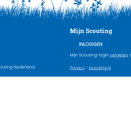
Mijn Scouting
Mijn Scouting-login
vergeten
couting Nederland.
Privacy
-
scouting.nl