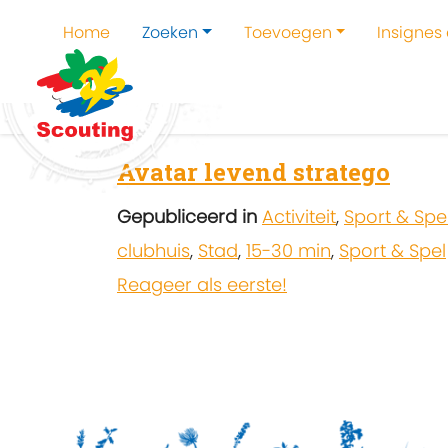
Home
Zoeken
Toevoegen
Insignes
Home
Zoeken
Kampen en kampthema's z
Avatar levend stratego
Gepubliceerd in
Activiteit
,
Sport & Spe
clubhuis
,
Stad
,
15-30 min
,
Sport & Spel
Reageer als eerste!