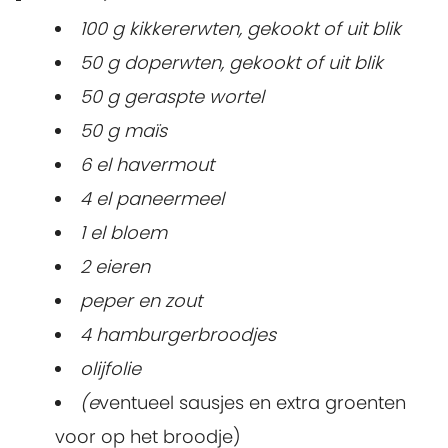
100 g kikkererwten, gekookt of uit blik
50 g doperwten, gekookt of uit blik
50 g geraspte wortel
50 g maïs
6 el havermout
4 el paneermeel
1 el bloem
2 eieren
peper en zout
4 hamburgerbroodjes
olijfolie
(e
ventueel sausjes en extra groenten
voor op het broodje)