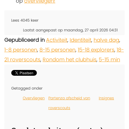
op
overvliegen!
Lees
4045
keer
Laatst aangepast op maandag, 27 april 2026 04:31
Gepubliceerd in
Activiteit
,
Identiteit
,
halve dag
,
1-8 personen
,
8-15 personen
,
15-18 explorers
,
18-
21 roverscouts
,
Rondom het clubhuis
,
5-15 min
Getagged onder
Overvliegen
Partenza afscheid van
Insignes
roverscouts