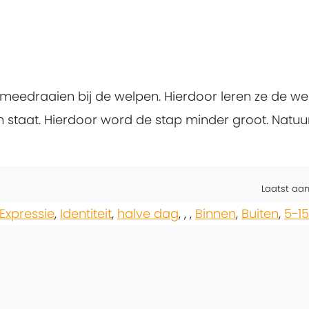
meedraaien bij de welpen. Hierdoor leren ze de we
 staat. Hierdoor word de stap minder groot. Natuur
Laatst aa
Expressie
,
Identiteit
,
halve dag
,
,
,
Binnen
,
Buiten
,
5-1