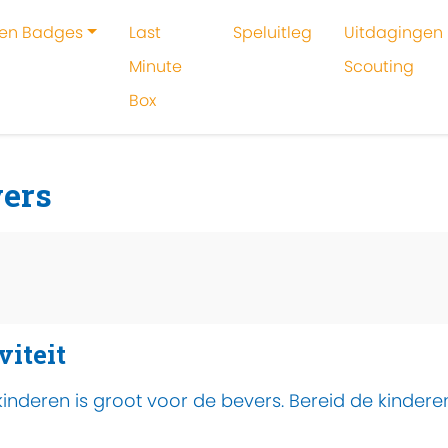
 en Badges
Last
Speluitleg
Uitdagingen 
Minute
Scouting
Box
oeken
Activiteit
Overvliegen voor bevers
vers
viteit
nderen is groot voor de bevers. Bereid de kinderen