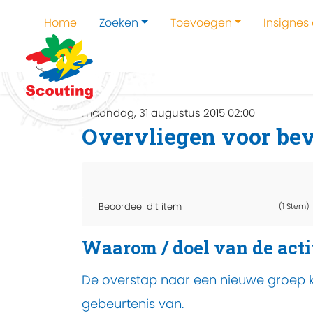
Home
Zoeken
Toevoegen
Insignes
Home
Zoeken
Kampen en kampthema's z
maandag, 31 augustus 2015 02:00
Overvliegen voor be
Beoordeel dit item
(1 Stem)
Waarom / doel van de acti
De overstap naar een nieuwe groep ki
gebeurtenis van.