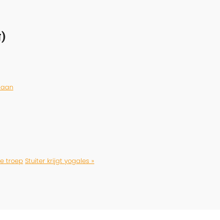
)
baan
de troep
Stuiter krijgt yogales »