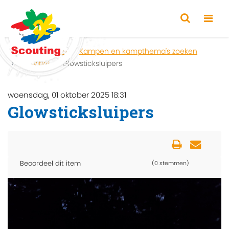
Home
Zoeken
Kampen en kampthema's zoeken
Activiteit
Glowsticksluipers
woensdag, 01 oktober 2025 18:31
Glowsticksluipers
Beoordeel dit item
(0 stemmen)