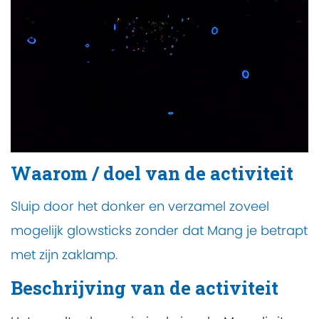
Waarom / doel van de activiteit
Sluip door het donker en verzamel zoveel
mogelijk glowsticks zonder dat Mang je betrapt
met zijn zaklamp.
Beschrijving van de activiteit