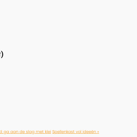
)
d: ga aan de slag met klei
Spellenkast vol ideeën »