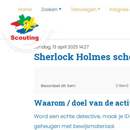
Home
Zoeken
Toevoegen
Insignes
Home
Zoeken
Kampen en kampthema's z
zondag, 13 april 2025 14:27
Sherlock Holmes sch
Beoordeel dit item
(1 Stem)
Waarom / doel van de acti
Word een echte detective, maak je ID-
geheugen met bewijsmateriaal.