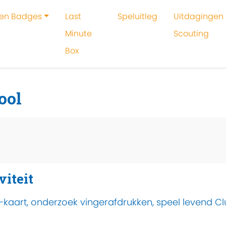
 en Badges
Last
Speluitleg
Uitdagingen 
Minute
Scouting
Box
oeken
Activiteit
Sherlock Holmes school
ool
viteit
kaart, onderzoek vingerafdrukken, speel levend Clu