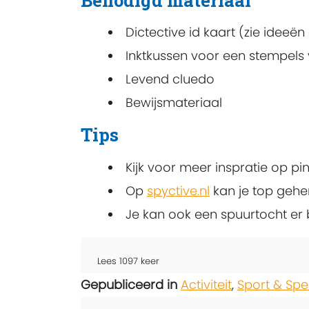
Benodigd materiaal
Dictective id kaart (zie ideeën
Inktkussen voor een stempels
Levend cluedo
Bewijsmateriaal
Tips
Kijk voor meer inspratie op pin
Op
spyctive.nl
kan je top gehe
Je kan ook een spuurtocht er b
Lees
1097
keer
Gepubliceerd in
Activiteit
,
Sport & Spe