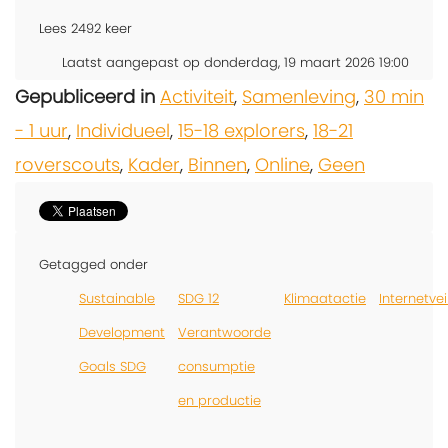
Lees
2492
keer
Laatst aangepast op donderdag, 19 maart 2026 19:00
Gepubliceerd in
Activiteit
,
Samenleving
,
30 min
- 1 uur
,
Individueel
,
15-18 explorers
,
18-21
roverscouts
,
Kader
,
Binnen
,
Online
,
Geen
Getagged onder
Sustainable
SDG 12
Klimaatactie
Internetvei
Development
Verantwoorde
Goals SDG
consumptie
en productie