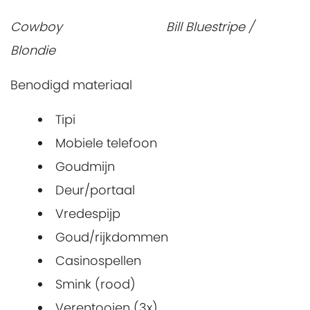
Cowboy Bill Bluestripe /
Blondie
Benodigd materiaal
Tipi
Mobiele telefoon
Goudmijn
Deur/portaal
Vredespijp
Goud/rijkdommen
Casinospellen
Smink (rood)
Verentooien (3x)